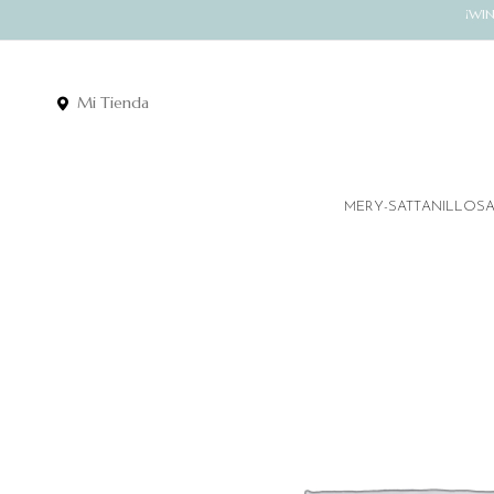
¡WI
Mi Tienda
MERY-SATT
ANILLOS