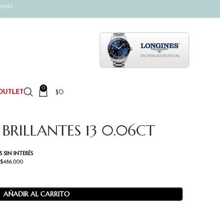
 MÁS
0
$
0
OUTLET
BRILLANTES 13 0.06CT
 SIN INTERÉS
 $486.000
AÑADIR AL CARRITO