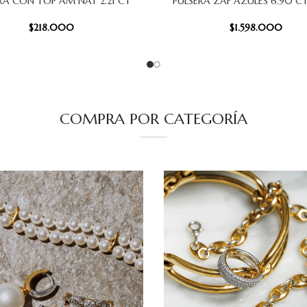
RA CON TOP AM NAT 2.21 CT
PULSERA ZAF AZULES 6.90 C
 CARRITO
AÑADIR AL CARRITO
$
218.000
$
1.598.000
COMPRA POR CATEGORÍA