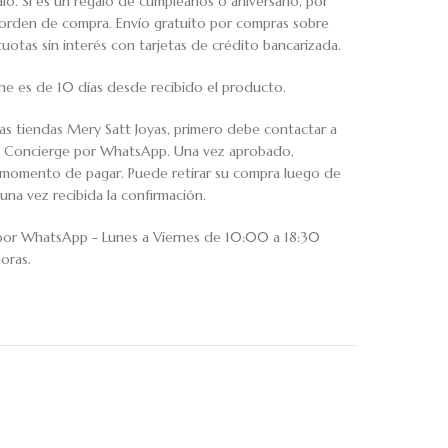
o. Si es un regalo de cumpleaños o aniversario, por
u orden de compra. Envío gratuito por compras sobre
tas sin interés con tarjetas de crédito bancarizada.
ne es de 10 días desde recibido el producto.
ras tiendas Mery Satt Joyas, primero debe contactar a
io Concierge por WhatsApp. Una vez aprobado,
al momento de pagar. Puede retirar su compra luego de
una vez recibida la confirmación.
 por WhatsApp - Lunes a Viernes de 10:00 a 18:30
oras.