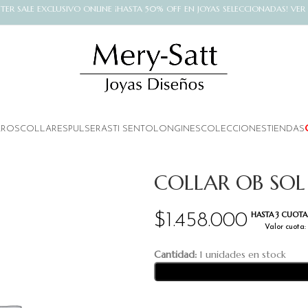
NTER SALE EXCLUSIVO ONLINE ¡HASTA 50% OFF EN JOYAS SELECCIONADAS! VER
AROS
COLLARES
PULSERAS
TI SENTO
LONGINES
COLECCIONES
TIENDAS
COLLAR OB SOL 
HASTA 3 CUOTAS
$
1.458.000
Valor cuota:
Cantidad:
1 unidades en stock