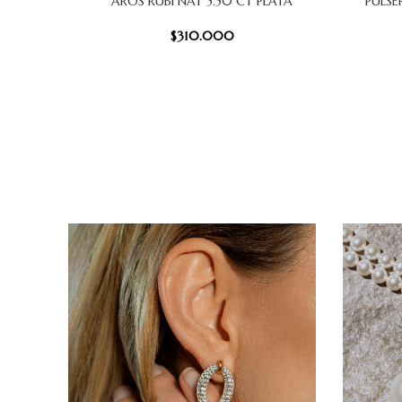
AROS RUBI NAT 5.50 CT PLATA
PULSE
AÑADIR AL CARRITO
AÑADIR AL
$
310.000