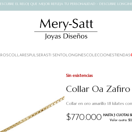
ESCUBRE EL RELOJ QUE MEJOR REFLEJA TU PERSONALIDAD - DESCUBRE LONGIN
AROS
COLLARES
PULSERAS
TI SENTO
LONGINES
COLECCIONES
TIENDAS
Sin existencias
Collar Oa Zafiro
Collar en oro amarillo 18 kilates co
HASTA 3 CUOTAS S
$
770.000
Valor cuota: $2