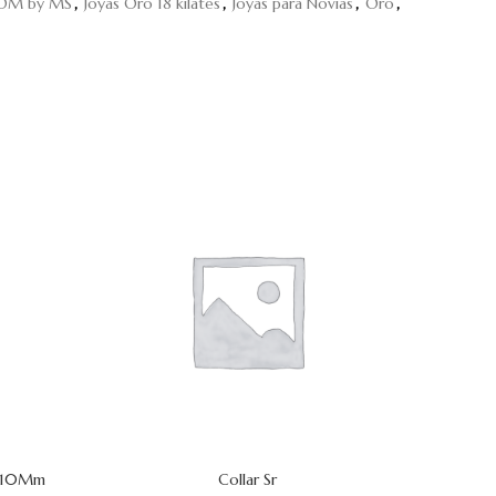
OOM by MS
,
Joyas Oro 18 kilates
,
Joyas para Novias
,
Oro
,
a 10Mm
Collar Sr
C
AÑADIR AL CARRITO
AÑADIR AL