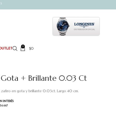
ES
0
$
0
OUTLET
 Gota + Brillante 0.03 Ct
n zafiro en gota y brillante 0.03ct. Largo 40 cm.
IN INTERÉS
56.667