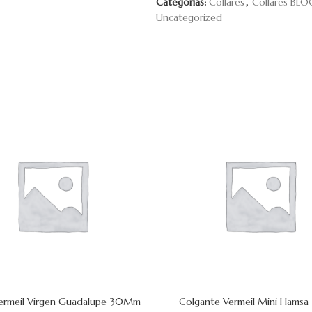
Categorías:
Collares
,
Collares BL
Uncategorized
Vermeil Virgen Guadalupe 30Mm
Colgante Vermeil Mini Hams
 CARRITO
AÑADIR AL CARRITO