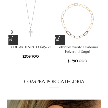
COLLAR TI SENTO 6857ZI
Collar Pesavento Eslabones
Co
Polvere di Sogni
$
209.500
$
1.790.000
COMPRA POR CATEGORÍA