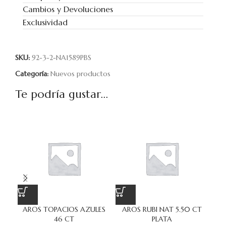
Cambios y Devoluciones
Exclusividad
SKU:
92-3-2-NA1589PBS
Categoría:
Nuevos productos
Te podría gustar...
AROS TOPACIOS AZULES
AROS RUBI NAT 5.50 CT
PUL
46 CT
PLATA