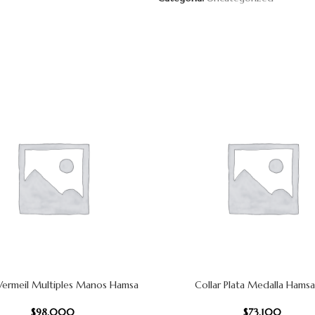
 Vermeil Multiples Manos Hamsa
Collar Plata Medalla Hams
 CARRITO
AÑADIR AL CARRITO
$
98.000
$
73.100