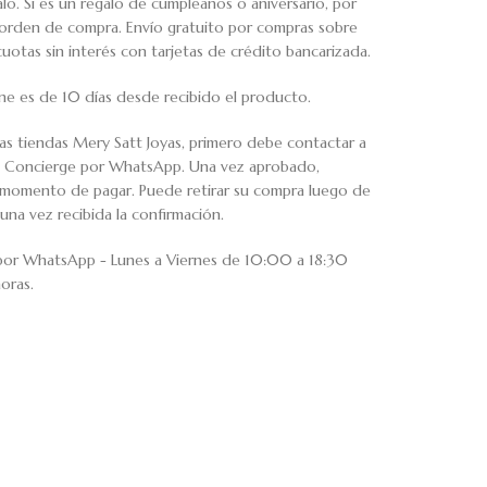
o. Si es un regalo de cumpleaños o aniversario, por
u orden de compra. Envío gratuito por compras sobre
tas sin interés con tarjetas de crédito bancarizada.
ne es de 10 días desde recibido el producto.
ras tiendas Mery Satt Joyas, primero debe contactar a
io Concierge por WhatsApp. Una vez aprobado,
al momento de pagar. Puede retirar su compra luego de
una vez recibida la confirmación.
 por WhatsApp - Lunes a Viernes de 10:00 a 18:30
oras.