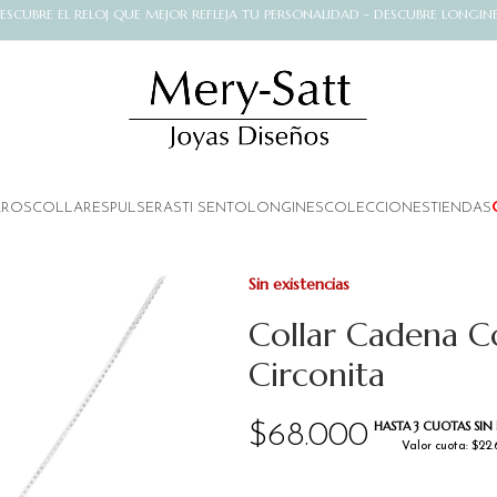
ESCUBRE EL RELOJ QUE MEJOR REFLEJA TU PERSONALIDAD - DESCUBRE LONGIN
AROS
COLLARES
PULSERAS
TI SENTO
LONGINES
COLECCIONES
TIENDAS
Sin existencias
Collar Cadena C
Circonita
HASTA 3 CUOTAS SIN 
$
68.000
Valor cuota: $22.