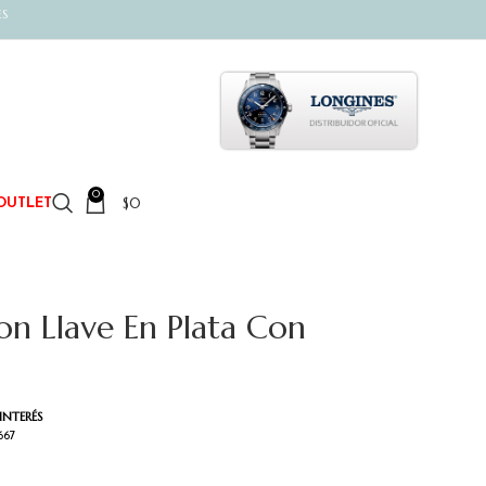
ES
0
$
0
OUTLET
on Llave En Plata Con
INTERÉS
667