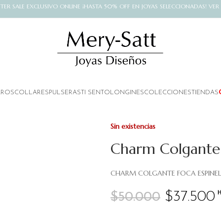
NTER SALE EXCLUSIVO ONLINE ¡HASTA 50% OFF EN JOYAS SELECCIONADAS! VER
AROS
COLLARES
PULSERAS
TI SENTO
LONGINES
COLECCIONES
TIENDAS
Sin existencias
Charm Colgante 
CHARM COLGANTE FOCA ESPINE
H
$
37.500
$
50.000