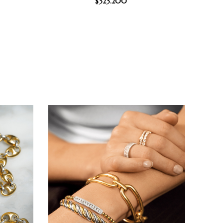
$
323.200