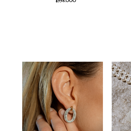
$
998.000