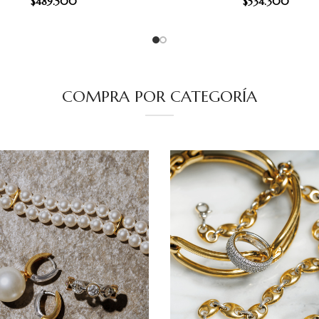
$
489.500
$
534.300
COMPRA POR CATEGORÍA