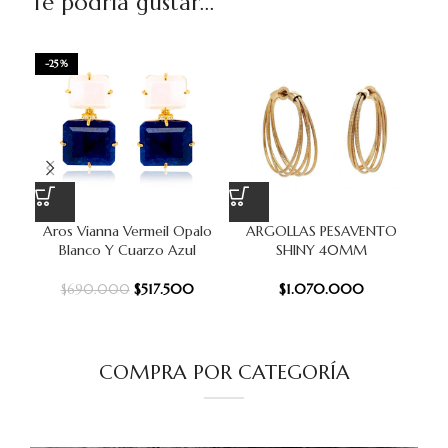
Te podría gustar...
-25%
Aros Vianna Vermeil Opalo
ARGOLLAS PESAVENTO
A
Blanco Y Cuarzo Azul
SHINY 40MM
$
517.500
$
1.070.000
$
690.000
COMPRA POR CATEGORÍA