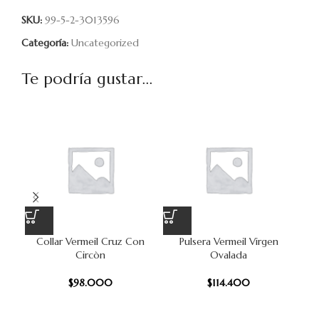
SKU:
99-5-2-3013596
Categoría:
Uncategorized
Te podría gustar...
Collar Vermeil Cruz Con
Pulsera Vermeil Virgen
R
Circòn
Ovalada
$
98.000
$
114.400