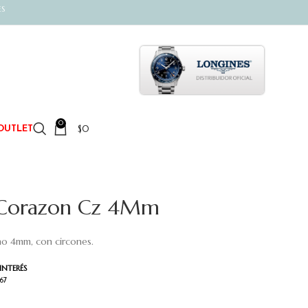
ES
0
$
0
OUTLET
i Corazon Cz 4Mm
ño 4mm, con circones.
INTERÉS
67