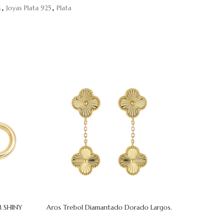
s
,
Joyas Plata 925
,
Plata
-25%
 SHINY
Aros Trebol Diamantado Dorado Largos.
Aros
AÑADIR AL CARRITO
AÑADIR AL