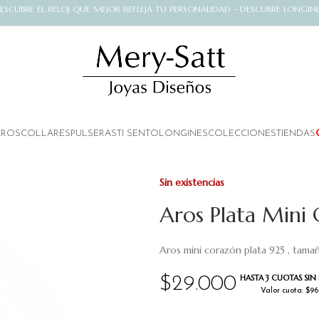
ESCUBRE EL RELOJ QUE MEJOR REFLEJA TU PERSONALIDAD - DESCUBRE LONGIN
AROS
COLLARES
PULSERAS
TI SENTO
LONGINES
COLECCIONES
TIENDAS
Sin existencias
Aros Plata Min
Aros mini corazón plata 925 , tama
HASTA 3 CUOTAS SIN 
$
29.000
Valor cuota: $96