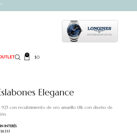
ES
0
$
0
OUTLET
Eslabones Elegance
 925 con recubrimiento de oro amarillo 18k con diseño de
ión.
IN INTERÉS
326.333