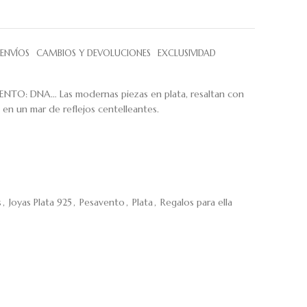
ENVÍOS
CAMBIOS Y DEVOLUCIONES
EXCLUSIVIDAD
ENTO: DNA… Las modernas piezas en plata, resaltan con
a en un mar de reflejos centelleantes.
s
,
Joyas Plata 925
,
Pesavento
,
Plata
,
Regalos para ella