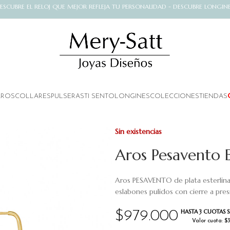
ESCUBRE EL RELOJ QUE MEJOR REFLEJA TU PERSONALIDAD - DESCUBRE LONGIN
AROS
COLLARES
PULSERAS
TI SENTO
LONGINES
COLECCIONES
TIENDAS
Sin existencias
Aros Pesavento 
Aros PESAVENTO de plata esterlina
eslabones pulidos con cierre a pres
HASTA 3 CUOTAS S
$
979.000
Valor cuota: $