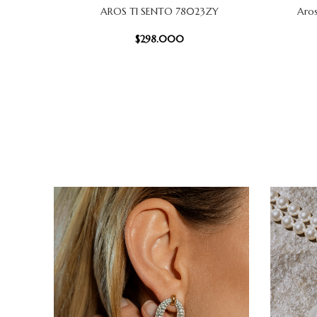
AROS TI SENTO 78023ZY
Aros
AÑADIR AL CARRITO
AÑADIR AL
$
298.000