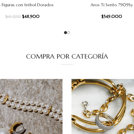
 Figuras con trébol Dorados
Aros Ti Sento 7909Sy
 CARRITO
AÑADIR AL CARRITO
$
48.900
$
549.000
$
65.200
COMPRA POR CATEGORÍA