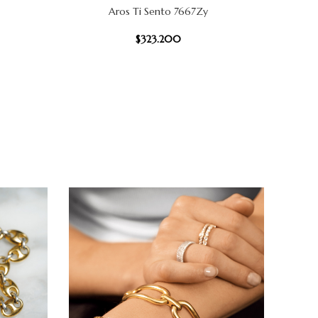
Aros Ti Sento 7667Zy
AÑADIR AL CARRITO
AÑADIR AL
$
323.200