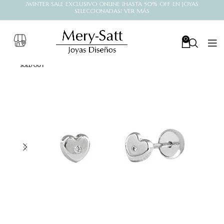
¡WINTER SALE EXCLUSIVO ONLINE ¡HASTA 50% OFF EN JOYAS
SELECCIONADAS! VER MÁS
0
SOLD OUT