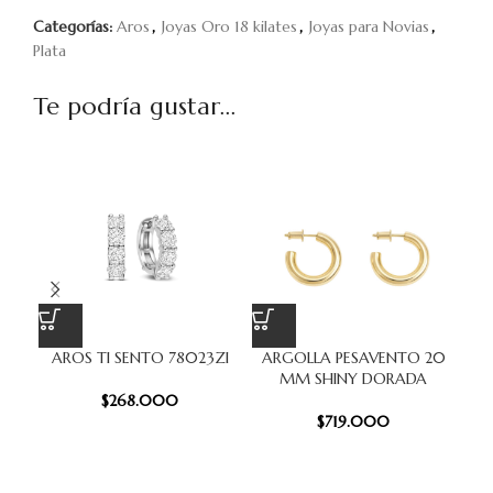
Categorías:
Aros
,
Joyas Oro 18 kilates
,
Joyas para Novias
,
Plata
Te podría gustar...
AROS TI SENTO 78023ZI
ARGOLLA PESAVENTO 20
AR
MM SHINY DORADA
$
268.000
$
719.000