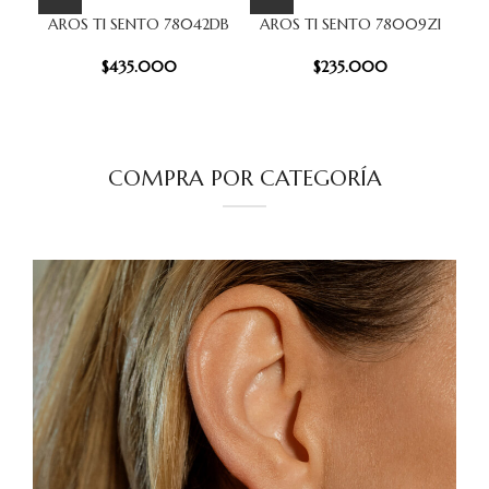
AROS TI SENTO 78042DB
AROS TI SENTO 78009ZI
AR
$
435.000
$
235.000
COMPRA POR CATEGORÍA