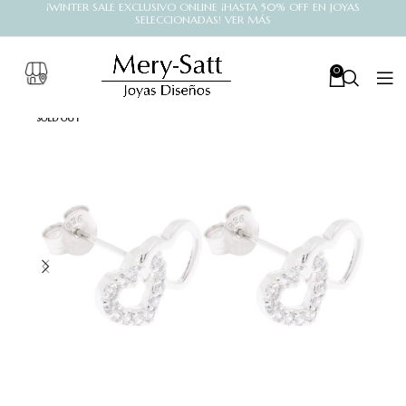
¡WINTER SALE EXCLUSIVO ONLINE ¡HASTA 50% OFF EN JOYAS
SELECCIONADAS! VER MÁS
0
SOLD OUT