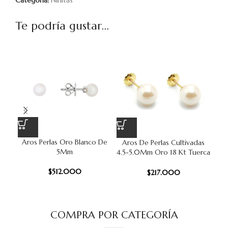
Categoría:
Niñitas
Te podría gustar...
Aros Perlas Oro Blanco De
Ar
Aros De Perlas Cultivadas
5Mm
18
4.5-5.0Mm Oro 18 Kt Tuerca
Rosca
$
512.000
$
217.000
COMPRA POR CATEGORÍA