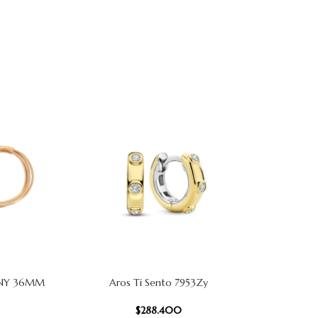
INY 36MM
Aros Ti Sento 7953Zy
Aros Solit
AÑADIR AL CARRITO
AÑADIR AL
$
288.400