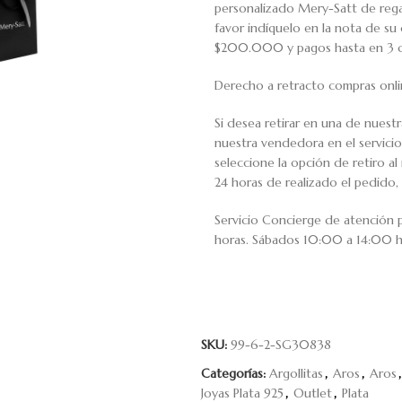
personalizado Mery-Satt de regal
favor indíquelo en la nota de s
$200.000 y pagos hasta en 3 cuo
Derecho a retracto compras onli
Si desea retirar en una de nuest
nuestra vendedora en el servic
seleccione la opción de retiro 
24 horas de realizado el pedido, 
Servicio Concierge de atención
horas. Sábados 10:00 a 14:00 h
SKU:
99-6-2-SG30838
Categorías:
Argollitas
,
Aros
,
Aros
,
Joyas Plata 925
,
Outlet
,
Plata