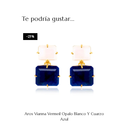
Te podría gustar...
-25%
Aros Vianna Vermeil Opalo Blanco Y Cuarzo
AÑADIR AL CARRITO
AÑADIR AL
Azul