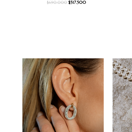
$
517.500
$
690.000