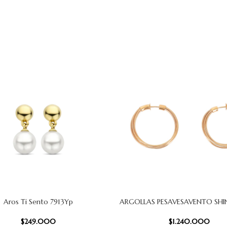
Aros Ti Sento 7913Yp
ARGOLLAS PESAVESAVENTO SH
 CARRITO
AÑADIR AL CARRITO
$
249.000
$
1.240.000