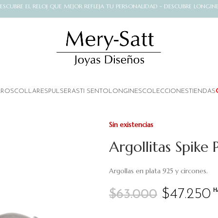
ESCUBRE EL RELOJ QUE MEJOR REFLEJA TU PERSONALIDAD - DESCUBRE LONGIN
AROS
COLLARES
PULSERAS
TI SENTO
LONGINES
COLECCIONES
TIENDAS
Sin existencias
Argollitas Spike 
Argollas en plata 925 y circones.
H
$
47.250
$
63.000