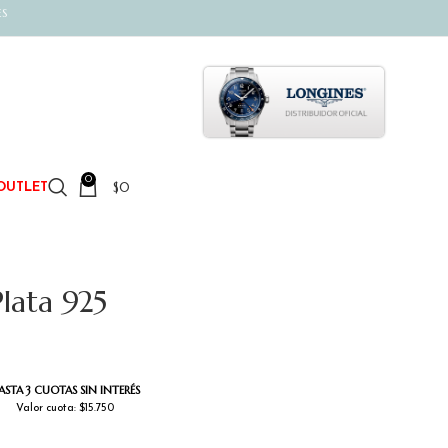
ES
0
$
0
OUTLET
Plata 925
ASTA 3 CUOTAS SIN INTERÉS
Valor cuota: $15.750