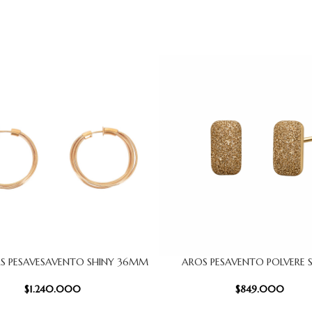
S PESAVESAVENTO SHINY 36MM
AROS PESAVENTO POLVERE 
 CARRITO
AÑADIR AL CARRITO
$
1.240.000
$
849.000