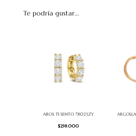
Te podría gustar...
AROS TI SENTO 78023ZY
ARGOLLA
AÑADIR AL CARRITO
AÑADIR AL
$
298.000