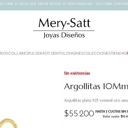
ESCUBRE EL RELOJ QUE MEJOR REFLEJA TU PERSONALIDAD - DESCUBRE LONGIN
AROS
COLLARES
PULSERAS
TI SENTO
LONGINES
COLECCIONES
TIENDAS
Sin existencias
Argollitas 10Mm 
Argollitas plata 925 vermeil oro ama
HASTA 3 CUOTAS SIN 
$
55.200
Valor cuota: $18.