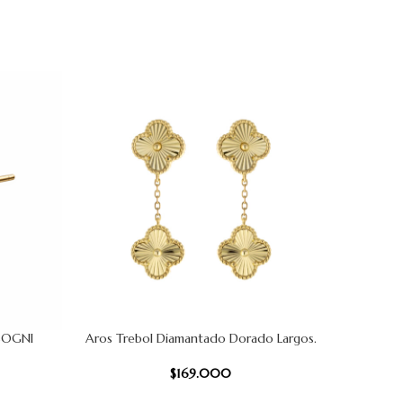
SOGNI
Aros Trebol Diamantado Dorado Largos.
AÑADIR AL CARRITO
AÑADIR AL
$
169.000