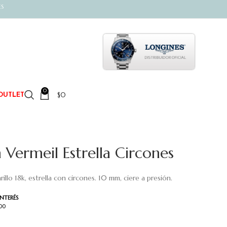
ES
0
$
0
OUTLET
Vermeil Estrella Circones
rillo 18k, estrella con circones. 10 mm, ciere a presión.
INTERÉS
400