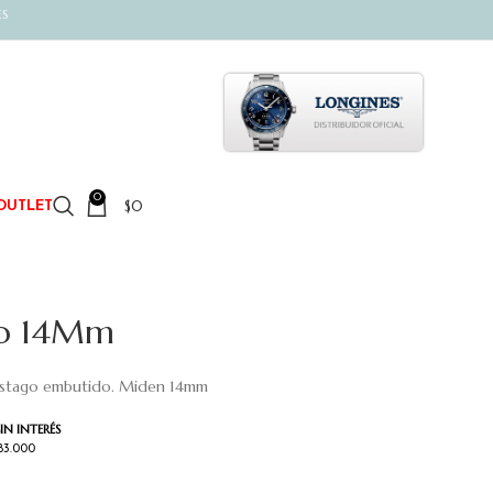
ES
0
$
0
OUTLET
bo 14Mm
bastago embutido. Miden 14mm
IN INTERÉS
$83.000