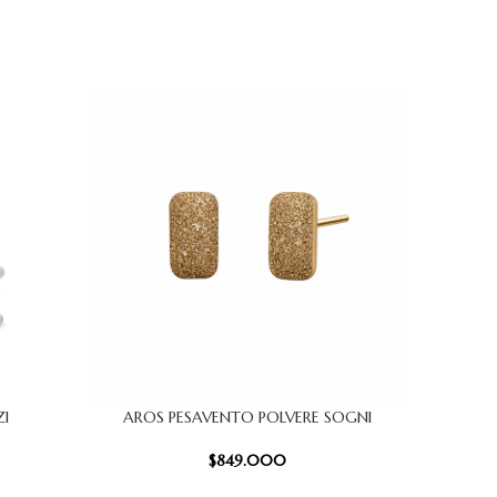
ZI
AROS PESAVENTO POLVERE SOGNI
Aros Tr
AÑADIR AL CARRITO
AÑADIR AL
$
849.000