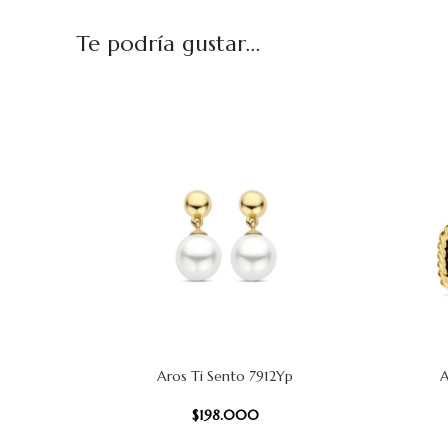
Te podría gustar...
Aros Ti Sento 7912Yp
A
AÑADIR AL CARRITO
AÑADIR AL
$
198.000