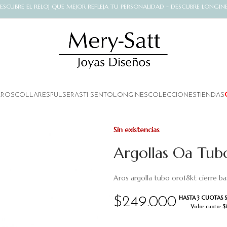
ESCUBRE EL RELOJ QUE MEJOR REFLEJA TU PERSONALIDAD - DESCUBRE LONGIN
AROS
COLLARES
PULSERAS
TI SENTO
LONGINES
COLECCIONES
TIENDAS
Sin existencias
Argollas Oa Tu
Aros argolla tubo oro18kt cierre 
HASTA 3 CUOTAS S
$
249.000
Valor cuota: 