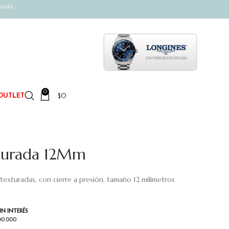
 MÁS
0
$
0
OUTLET
xturada 12Mm
s texturadas, con cierre a presión, tamaño 12 milímetros
IN INTERÉS
90.000