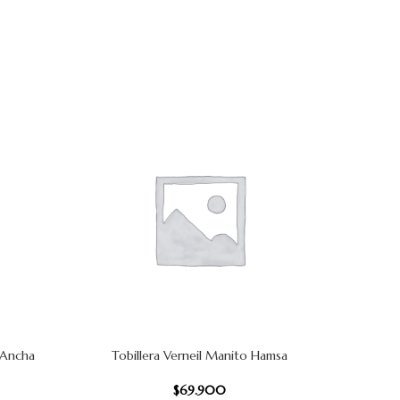
 Ancha
Tobillera Verneil Manito Hamsa
AÑADIR AL CARRITO
AÑADIR AL
$
69.900