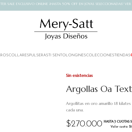
NTER SALE EXCLUSIVO ONLINE ¡HASTA 50% OFF EN JOYAS SELECCIONADAS! VER
AROS
COLLARES
PULSERAS
TI SENTO
LONGINES
COLECCIONES
TIENDAS
Sin existencias
Argollas Oa Te
Argollitas en oro amarillo 18 kilate
cada una.
HASTA 3 CUOTAS S
$
270.000
Valor cuota: $