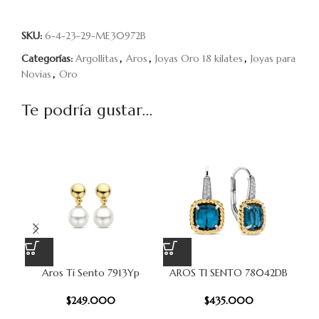
SKU:
6-4-23-29-ME30972B
Categorías:
Argollitas
,
Aros
,
Joyas Oro 18 kilates
,
Joyas para
Novias
,
Oro
Te podría gustar...
Aros Ti Sento 7913Yp
AROS TI SENTO 78042DB
AR
$
249.000
$
435.000