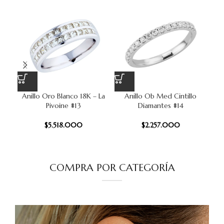
Anillo Oro Blanco 18K – La
Anillo Ob Med Cintillo
An
Pivoine #13
Diamantes #14
B
$
5.518.000
$
2.257.000
COMPRA POR CATEGORÍA