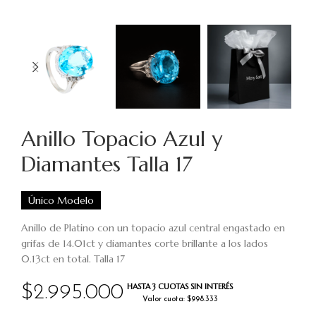
Anillo Topacio Azul y
Diamantes Talla 17
Único Modelo
Anillo de Platino con un topacio azul central engastado en
grifas de 14.01ct y diamantes corte brillante a los lados
0.13ct en total. Talla 17
HASTA 3 CUOTAS SIN INTERÉS
$
2.995.000
Valor cuota: $998.333