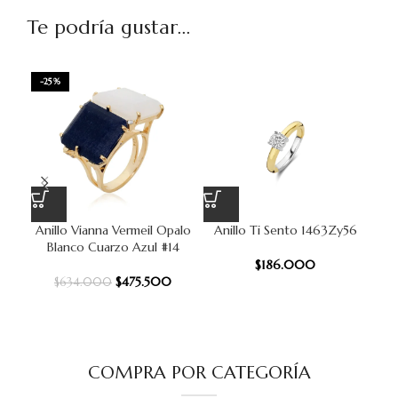
Te podría gustar...
-25%
Anillo Vianna Vermeil Opalo
Anillo Ti Sento 1463Zy56
An
Blanco Cuarzo Azul #14
$
186.000
$
475.500
$
634.000
COMPRA POR CATEGORÍA