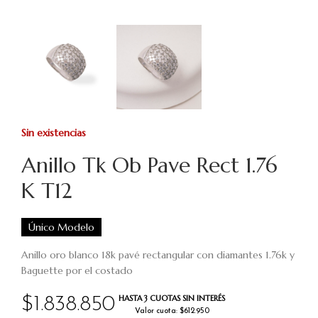
Sin existencias
Anillo Tk Ob Pave Rect 1.76
K T12
Único Modelo
Anillo oro blanco 18k pavé rectangular con diamantes 1.76k y
Baguette por el costado
HASTA 3 CUOTAS SIN INTERÉS
$
1.838.850
Valor cuota: $612.950