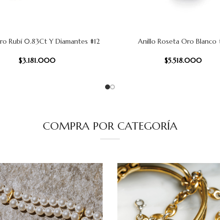
Oro Rubí 0.83Ct Y Diamantes #12
Anillo Roseta Oro Blanco 
 CARRITO
AÑADIR AL CARRITO
$
3.181.000
$
5.518.000
COMPRA POR CATEGORÍA