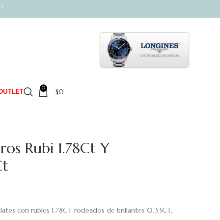
ES
0
$
0
OUTLET
ros Rubi 1.78Ct Y
Ct
ilates con rubíes 1.78CT rodeados de brillantes 0.33CT.