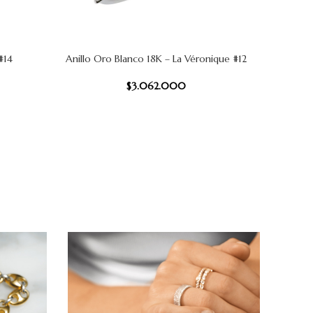
#14
Anillo Oro Blanco 18K – La Véronique #12
Anill
AÑADIR AL CARRITO
AÑADIR AL
$
3.062.000