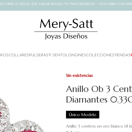
ESCUBRE EL RELOJ QUE MEJOR REFLEJA TU PERSONALIDAD - DESCUBRE LONGIN
AROS
COLLARES
PULSERAS
TI SENTO
LONGINES
COLECCIONES
TIENDAS
Sin existencias
Anillo Ob 3 Cent
Diamantes 0.33
Único Modelo
Anillo 3 centros en oro blanco 18 k