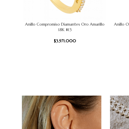
Anillo Compromiso Diamantes Oro Amarillo
Anillo 
AÑADIR AL CARRITO
AÑADIR AL
18K #13
$
3.971.000