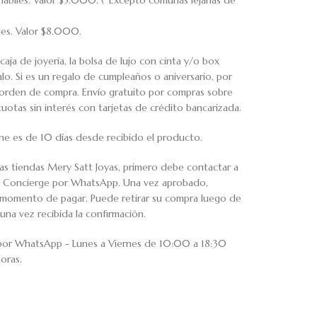
hábiles. Valor $5.000. (*Excepto comunas lejanas de
iles. Valor $8.000.
caja de joyería, la bolsa de lujo con cinta y/o box
o. Si es un regalo de cumpleaños o aniversario, por
u orden de compra. Envío gratuito por compras sobre
tas sin interés con tarjetas de crédito bancarizada.
ne es de 10 días desde recibido el producto.
ras tiendas Mery Satt Joyas, primero debe contactar a
io Concierge por WhatsApp. Una vez aprobado,
al momento de pagar. Puede retirar su compra luego de
una vez recibida la confirmación.
 por WhatsApp - Lunes a Viernes de 10:00 a 18:30
oras.