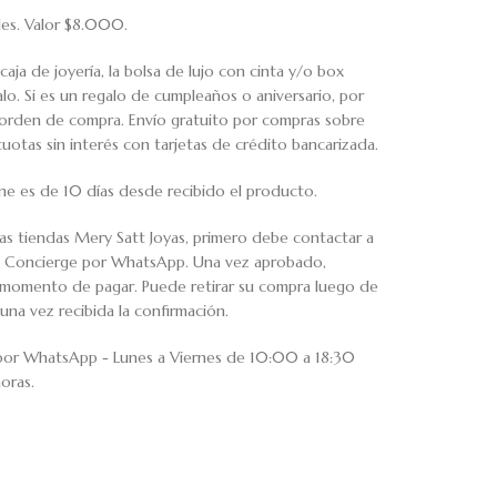
iles. Valor $8.000.
caja de joyería, la bolsa de lujo con cinta y/o box
o. Si es un regalo de cumpleaños o aniversario, por
u orden de compra. Envío gratuito por compras sobre
tas sin interés con tarjetas de crédito bancarizada.
ne es de 10 días desde recibido el producto.
ras tiendas Mery Satt Joyas, primero debe contactar a
io Concierge por WhatsApp. Una vez aprobado,
al momento de pagar. Puede retirar su compra luego de
una vez recibida la confirmación.
 por WhatsApp - Lunes a Viernes de 10:00 a 18:30
oras.