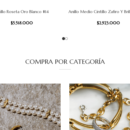
illo Roseta Oro Blanco #14
Anillo Medio Cintillo Zafiro Y Bri
 CARRITO
AÑADIR AL CARRITO
$
5.518.000
$
2.923.000
COMPRA POR CATEGORÍA