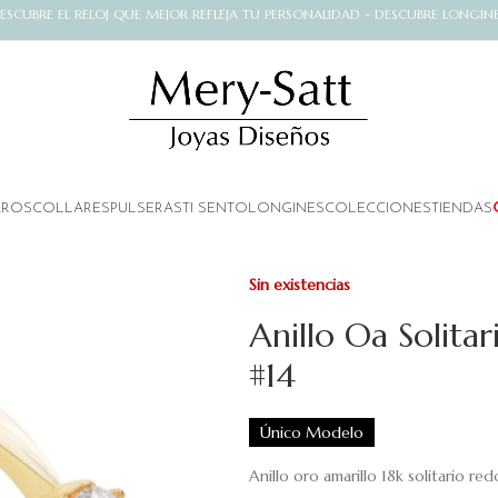
ESCUBRE EL RELOJ QUE MEJOR REFLEJA TU PERSONALIDAD - DESCUBRE LONGIN
AROS
COLLARES
PULSERAS
TI SENTO
LONGINES
COLECCIONES
TIENDAS
Sin existencias
Anillo Oa Solita
#14
Único Modelo
Anillo oro amarillo 18k solitario re