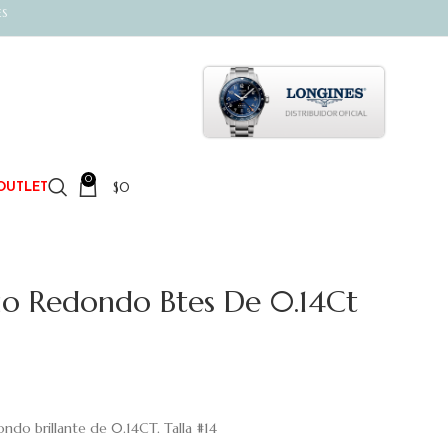
ES
0
$
0
OUTLET
rio Redondo Btes De 0.14Ct
dondo brillante de 0.14CT. Talla #14