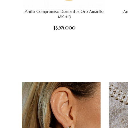
Anillo Compromiso Diamantes Oro Amarillo
An
AÑADIR AL CARRITO
AÑADIR AL
18K #13
$
3.971.000