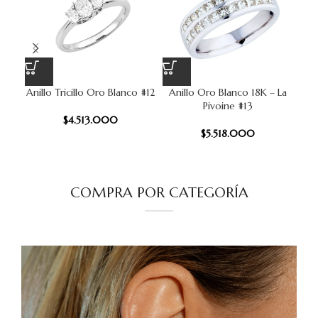
Anillo Tricillo Oro Blanco #12
Anillo Oro Blanco 18K – La
A
Pivoine #13
$
4.513.000
$
5.518.000
COMPRA POR CATEGORÍA