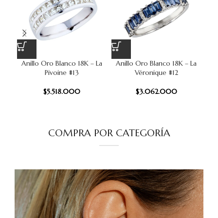
Anillo Oro Blanco 18K – La
Anillo Oro Blanco 18K – La
Ani
Pivoine #13
Véronique #12
$
5.518.000
$
3.062.000
COMPRA POR CATEGORÍA