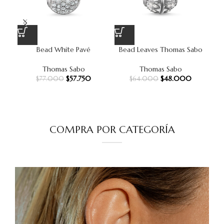
Bead White Pavé
Bead Leaves Thomas Sabo
Be
Thomas Sabo
Thomas Sabo
$
57.750
$
48.000
$
77.000
$
64.000
COMPRA POR CATEGORÍA