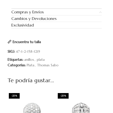
Compras y Envíos
Cambios y Devoluciones
Exclusividad
Encuentra tu talla
SKU:
47-1-2-158-1219
Etiquetas:
anillos
,
plata
Categorías:
Plata
,
Thomas Sabo
Te podría gustar...
-25%
-25%
-2