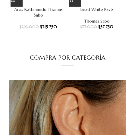
Aros Kathmandu Thomas
Bead White Pavé
Sabo
Thomas Sabo
$
219.750
$
57.750
$
293.000
$
77.000
COMPRA POR CATEGORÍA