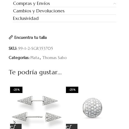
Compras y Envíos
Cambios y Devoluciones
Exclusividad
Encuentra tu talla
SKU:
99-1-2-SGR353705
Categorías:
Plata
,
Thomas Sabo
Te podría gustar...
-25%
-25%
-2