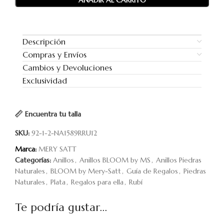
AÑADIR AL CARRITO
Descripción
Compras y Envíos
Cambios y Devoluciones
Exclusividad
Encuentra tu talla
SKU:
92-1-2-NA1589RRU12
Marca:
MERY SATT
Categorías:
Anillos
,
Anillos BLOOM by MS
,
Anillos Piedras
Naturales
,
BLOOM by Mery-Satt
,
Guía de Regalos
,
Piedras
Naturales
,
Plata
,
Regalos para ella
,
Rubí
Te podría gustar...