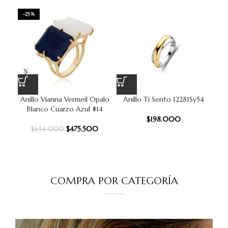
-25%
Anillo Vianna Vermeil Opalo
Anillo Ti Sento 12281Sy54
An
Blanco Cuarzo Azul #14
$
198.000
$
475.500
$
634.000
COMPRA POR CATEGORÍA