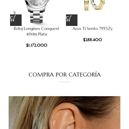
Reloj Longines Conquest
Aros Ti Sento 7953Zy
R
41Mm Plata
$
288.400
$
1.172.000
COMPRA POR CATEGORÍA