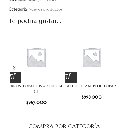
SKU:
1-4-10-8-25DE03612
Categoría:
Nuevos productos
Te podría gustar...
AROS TOPACIOS AZULES 14
AROS DE ZAF BLUE TOPAZ
PU
CT
$
998.000
$
963.000
COMPRA POR CATEGORÍA