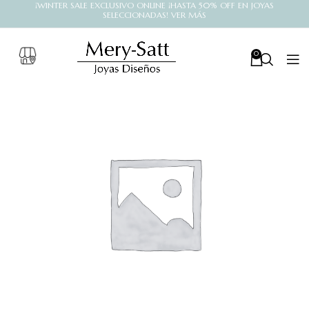
¡WINTER SALE EXCLUSIVO ONLINE ¡HASTA 50% OFF EN JOYAS
SELECCIONADAS! VER MÁS
0