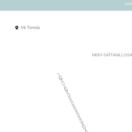
¡WI
Mi Tienda
MERY-SATT
ANILLOS