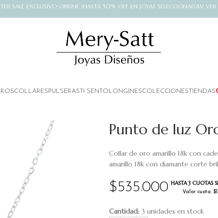
NTER SALE EXCLUSIVO ONLINE ¡HASTA 50% OFF EN JOYAS SELECCIONADAS! VER
AROS
COLLARES
PULSERAS
TI SENTO
LONGINES
COLECCIONES
TIENDAS
Punto de luz Or
Collar de oro amarillo 18k con cad
amarillo 18k con diamante corte br
HASTA 3 CUOTAS S
$
535.000
Valor cuota: $
Cantidad:
3 unidades en stock