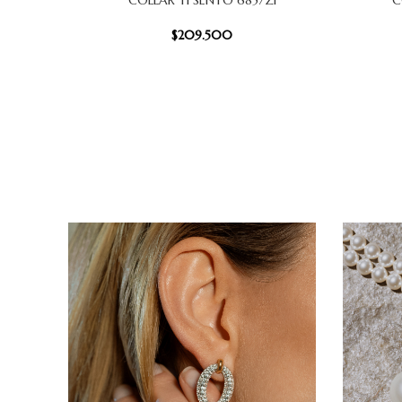
COLLAR TI SENTO 6857ZI
C
AÑADIR AL CARRITO
AÑADIR AL
$
209.500