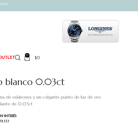
 MÁS
0
$
0
OUTLET
o blanco 0.03ct
ena de eslabones y un colgante punto de luz de oro
illante de 0.03ct
IN INTERÉS
178.333