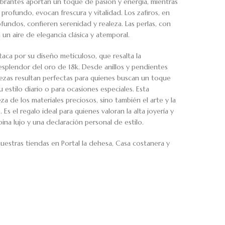
vibrantes aportan un toque de pasión y energía, mientras
profundo, evocan frescura y vitalidad. Los zafiros, en
fundos, confieren serenidad y realeza. Las perlas, con
 un aire de elegancia clásica y atemporal.
aca por su diseño meticuloso, que resalta la
 esplendor del oro de 18k. Desde anillos y pendientes
piezas resultan perfectas para quienes buscan un toque
u estilo diario o para ocasiones especiales. Esta
za de los materiales preciosos, sino también el arte y la
 Es el regalo ideal para quienes valoran la alta joyería y
ina lujo y una declaración personal de estilo.
uestras tiendas en Portal la dehesa, Casa costanera y