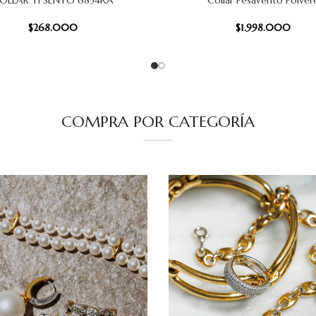
OLLAR TI SENTO 6854KA
Collar Pesavento Polver
 CARRITO
AÑADIR AL CARRITO
$
268.000
$
1.998.000
COMPRA POR CATEGORÍA