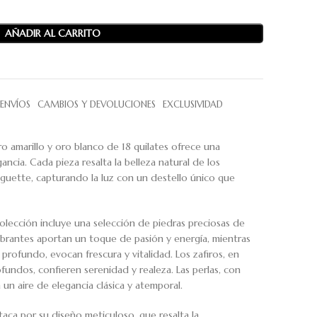
AÑADIR AL CARRITO
ENVÍOS
CAMBIOS Y DEVOLUCIONES
EXCLUSIVIDAD
o amarillo y oro blanco de 18 quilates ofrece una
ancia. Cada pieza resalta la belleza natural de los
aguette, capturando la luz con un destello único que
lección incluye una selección de piedras preciosas de
vibrantes aportan un toque de pasión y energía, mientras
profundo, evocan frescura y vitalidad. Los zafiros, en
fundos, confieren serenidad y realeza. Las perlas, con
 un aire de elegancia clásica y atemporal.
aca por su diseño meticuloso, que resalta la