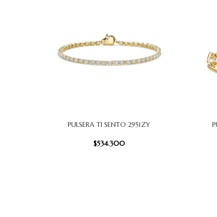
PULSERA TI SENTO 2951ZY
P
AÑADIR AL CARRITO
AÑADIR AL
$
534.300