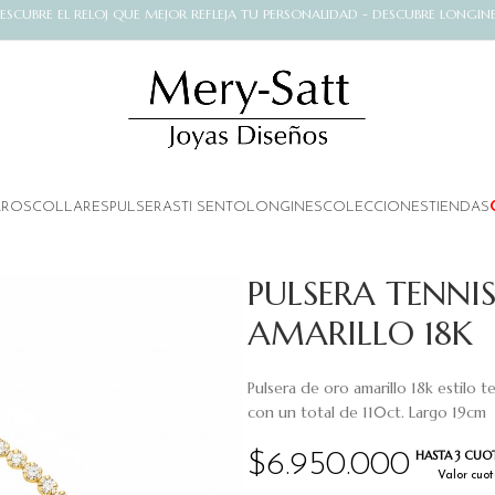
ESCUBRE EL RELOJ QUE MEJOR REFLEJA TU PERSONALIDAD - DESCUBRE LONGIN
AROS
COLLARES
PULSERAS
TI SENTO
LONGINES
COLECCIONES
TIENDAS
PULSERA TENNI
AMARILLO 18K
Pulsera de oro amarillo 18k estilo
con un total de 110ct. Largo 19cm
HASTA 3 CUOT
$
6.950.000
Valor cuot