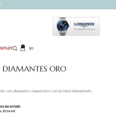
ES
0
$
0
OUTLET
S DIAMANTES ORO
 tenis con diamantes engastados con un bisel diamantado.
AS SIN INTERÉS
a: $2.316.667