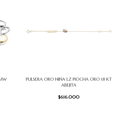
2MW
PULSERA ORO NIÑA LZ PIOCHA ORO 18 KT
PULSERA
AÑADIR AL CARRITO
AÑADIR AL
ABEJITA
$
616.000