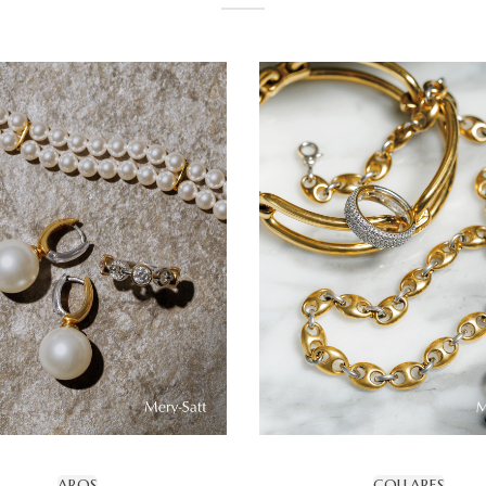
AROS
COLLARES