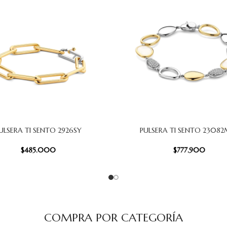
ULSERA TI SENTO 2926SY
PULSERA TI SENTO 2308
 CARRITO
AÑADIR AL CARRITO
$
485.000
$
777.900
COMPRA POR CATEGORÍA