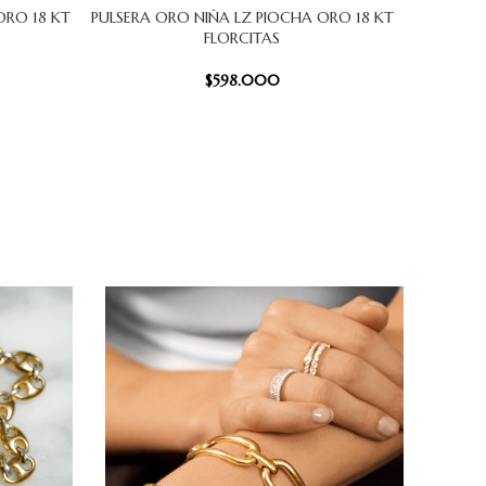
ORO 18 KT
PULSERA ORO NIÑA LZ PIOCHA ORO 18 KT
PULSERA
AÑADIR AL CARRITO
AÑADIR AL
FLORCITAS
$
598.000