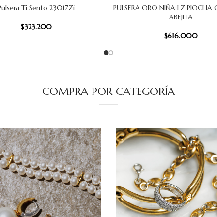
Pulsera Ti Sento 23017Zi
PULSERA ORO NIÑA LZ PIOCHA 
 CARRITO
AÑADIR AL CARRITO
ABEJITA
$
323.200
$
616.000
COMPRA POR CATEGORÍA