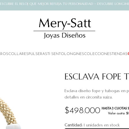
ESCUBRE EL RELOJ QUE MEJOR REFLEJA TU PERSONALIDAD - DESCUBRE LONGIN
AROS
COLLARES
PULSERAS
TI SENTO
LONGINES
COLECCIONES
TIENDAS
ESCLAVA FOPE 
Esclava diseño fope y tubogas en pl
detalles en circonita suiza.
HASTA 3 CUOTAS S
$
498.000
Valor cuota: $
Cantidad:
1 unidades en stock