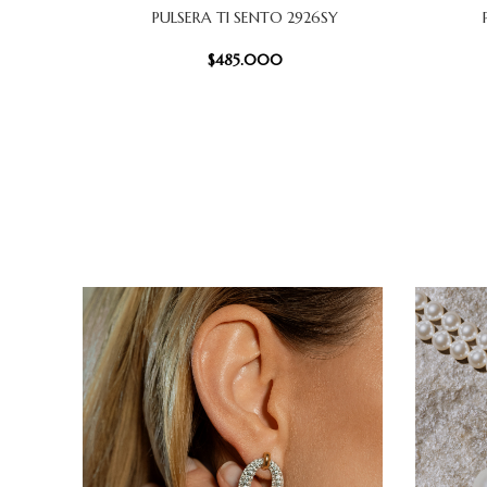
PULSERA TI SENTO 2926SY
AÑADIR AL CARRITO
AÑADIR AL
$
485.000