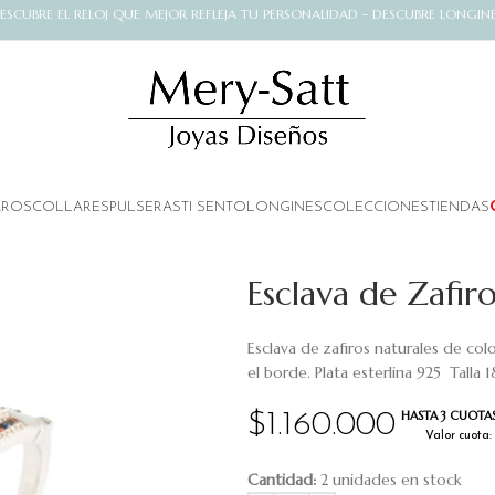
ESCUBRE EL RELOJ QUE MEJOR REFLEJA TU PERSONALIDAD - DESCUBRE LONGIN
AROS
COLLARES
PULSERAS
TI SENTO
LONGINES
COLECCIONES
TIENDAS
Esclava de Zafir
Esclava de zafiros naturales de co
el borde. Plata esterlina 925
Talla 
HASTA 3 CUOTAS
$
1.160.000
Valor cuota:
Cantidad:
2 unidades en stock