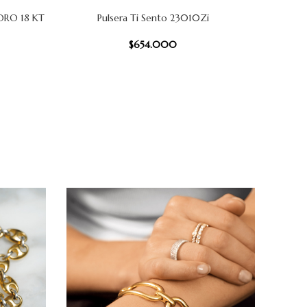
ORO 18 KT
Pulsera Ti Sento 23010Zi
Pulse
AÑADIR AL CARRITO
AÑADIR AL
$
654.000