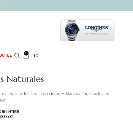
ES
0
$
0
OUTLET
os Naturales
lores engastados a riel con circones blancos engastados en
18cm
 SIN INTERÉS
 $386.667