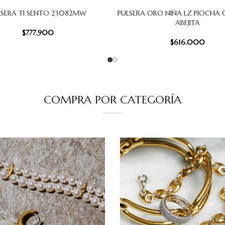
LSERA TI SENTO 23082MW
PULSERA ORO NIÑA LZ PIOCHA 
 CARRITO
AÑADIR AL CARRITO
ABEJITA
$
777.900
$
616.000
COMPRA POR CATEGORÍA