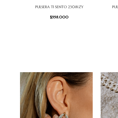
PULSERA TI SENTO 23081ZY
PU
AÑADIR AL CARRITO
AÑADIR AL
$
998.000