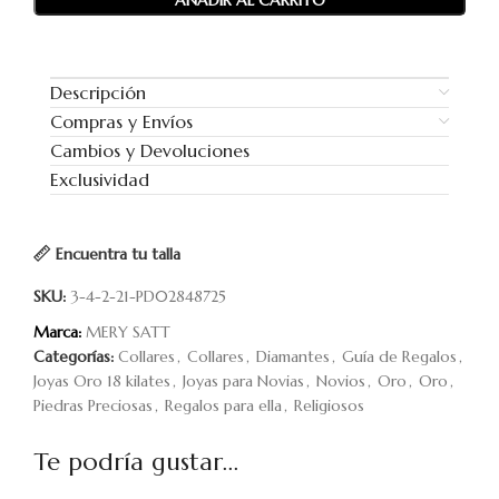
AÑADIR AL CARRITO
Descripción
Compras y Envíos
Cambios y Devoluciones
Exclusividad
Encuentra tu talla
SKU:
3-4-2-21-PD02848725
Marca:
MERY SATT
Categorías:
Collares
,
Collares
,
Diamantes
,
Guía de Regalos
,
Joyas Oro 18 kilates
,
Joyas para Novias
,
Novios
,
Oro
,
Oro
,
Piedras Preciosas
,
Regalos para ella
,
Religiosos
Te podría gustar...