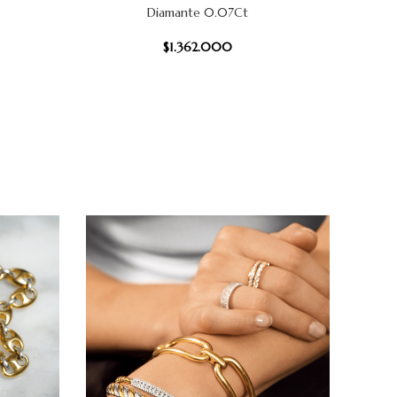
Diamante 0.07Ct
$
1.362.000