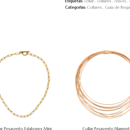
Etiquetas:
collar
,
collares
,
cruces
,
Categorías:
Collares
,
Guía de Rega
ar Pesavento Eslabones Mini
Collar Pesavento Filamen
 CARRITO
AÑADIR AL CARRITO