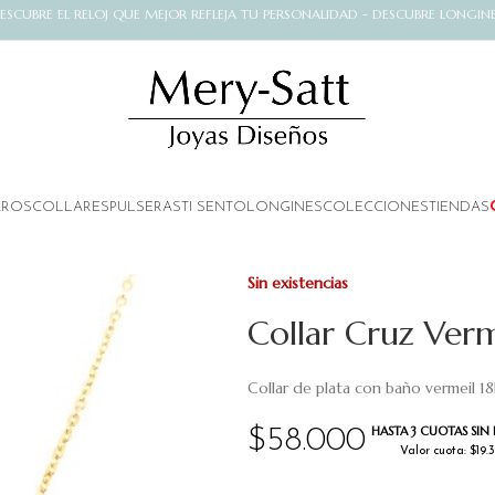
ESCUBRE EL RELOJ QUE MEJOR REFLEJA TU PERSONALIDAD - DESCUBRE LONGIN
AROS
COLLARES
PULSERAS
TI SENTO
LONGINES
COLECCIONES
TIENDAS
Sin existencias
Collar Cruz Verm
Collar de plata con baño vermeil 1
HASTA 3 CUOTAS SIN 
$
58.000
Valor cuota: $19.