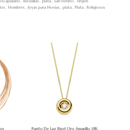
escapulario
,
medallas
,
plata
,
san benito
,
virgen
los
,
Hombres
,
Joyas para Novias
,
plata
,
Plata
,
Religiosos
tos
Punto De Luz Bisel Oro Amarillo 18K
Pun
AÑADIR AL CARRITO
AÑADIR AL