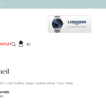
ES
0
$
0
OUTLET
eil
8kt + cruz bolitas. Largo cadena 44cm. Cruz: 11mm
INTERÉS
333