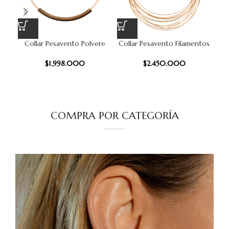
Collar Pesavento Polvere
Collar Pesavento Filamentos
P
18
$
1.998.000
$
2.450.000
COMPRA POR CATEGORÍA