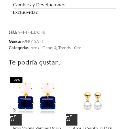
Cambios y Devoluciones
Exclusividad
SKU:
5-4-17-E27046
Marca:
MERY SATT
Categorías:
Aros
,
Gems & Trends
,
Oro
Te podría gustar...
-25%
Aros Vianna Vermeil Opalo
Aros Ti Sento 7913Yp