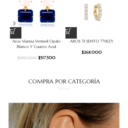
Aros Vianna Vermeil Opalo
AROS TI SENTO 7718ZY
A
Blanco Y Cuarzo Azul
$
268.000
$
517.500
$
690.000
COMPRA POR CATEGORÍA