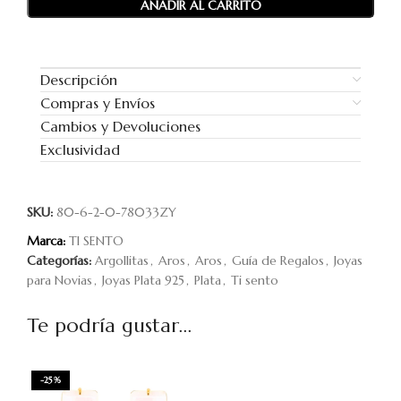
AÑADIR AL CARRITO
Descripción
Compras y Envíos
Cambios y Devoluciones
Exclusividad
SKU:
80-6-2-0-78033ZY
Marca:
TI SENTO
Categorías:
Argollitas
,
Aros
,
Aros
,
Guía de Regalos
,
Joyas
para Novias
,
Joyas Plata 925
,
Plata
,
Ti sento
Te podría gustar...
-25%
-2