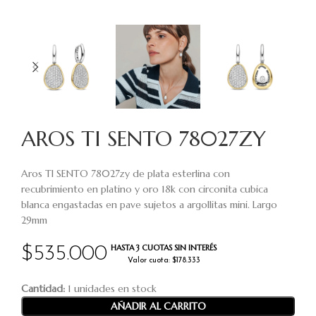
AROS TI SENTO 78027ZY
Aros TI SENTO 78027zy de plata esterlina con
recubrimiento en platino y oro 18k con circonita cubica
blanca engastadas en pave sujetos a argollitas mini. Largo
29mm
HASTA 3 CUOTAS SIN INTERÉS
$
535.000
Valor cuota: $178.333
Cantidad:
1 unidades en stock
AÑADIR AL CARRITO