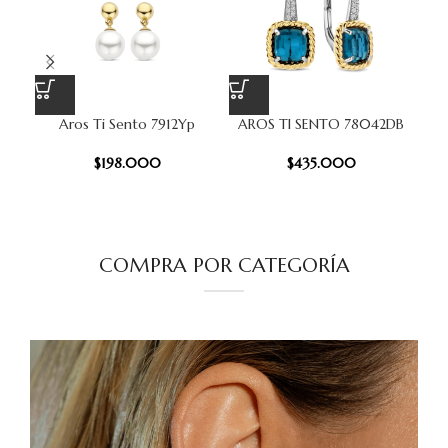
Aros Ti Sento 7912Yp
AROS TI SENTO 78042DB
A
$
198.000
$
435.000
COMPRA POR CATEGORÍA