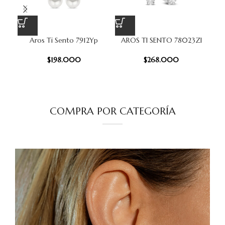
Aros Ti Sento 7912Yp
AROS TI SENTO 78023ZI
A
$
198.000
$
268.000
COMPRA POR CATEGORÍA