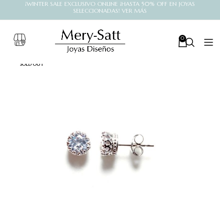
¡WINTER SALE EXCLUSIVO ONLINE ¡HASTA 50% OFF EN JOYAS
SELECCIONADAS! VER MÁS
0
SOLD OUT