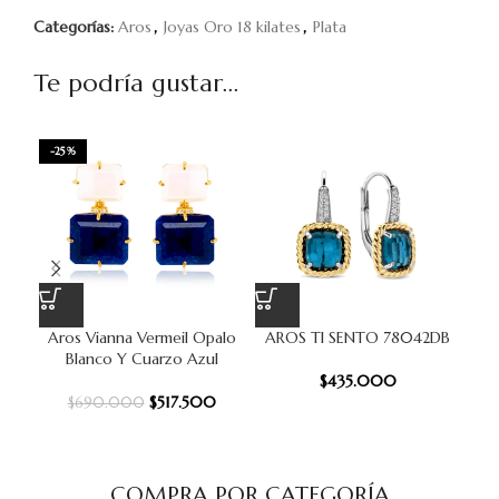
Categorías:
Aros
,
Joyas Oro 18 kilates
,
Plata
Te podría gustar...
-25%
Aros Vianna Vermeil Opalo
AROS TI SENTO 78042DB
AR
Blanco Y Cuarzo Azul
$
435.000
$
517.500
$
690.000
COMPRA POR CATEGORÍA