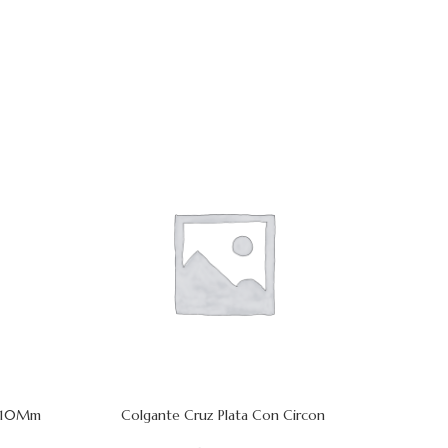
a 10Mm
Colgante Cruz Plata Con Circon
Colgan
AÑADIR AL CARRITO
AÑADIR AL