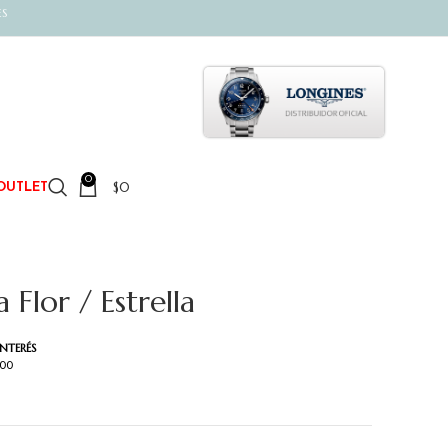
ES
0
$
0
OUTLET
Flor / Estrella
INTERÉS
000