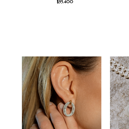
$
95.400