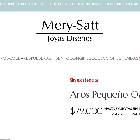
ESCUBRE EL RELOJ QUE MEJOR REFLEJA TU PERSONALIDAD - DESCUBRE LONGIN
AROS
COLLARES
PULSERAS
TI SENTO
LONGINES
COLECCIONES
TIENDAS
Sin existencias
Aros Pequeño Oa 
HASTA 3 CUOTAS SIN 
$
72.000
Valor cuota: $24.