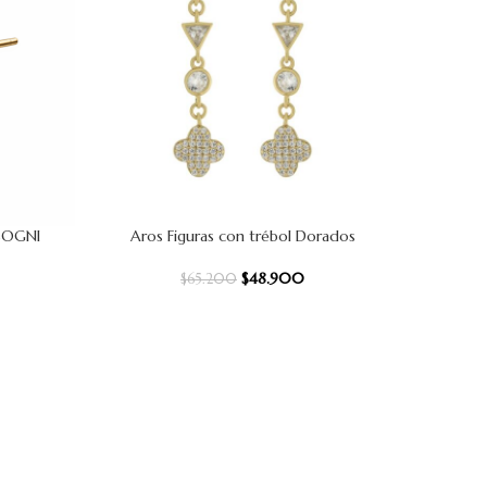
SOGNI
Aros Figuras con trébol Dorados
Aro
AÑADIR AL CARRITO
AÑADIR AL
$
48.900
$
65.200