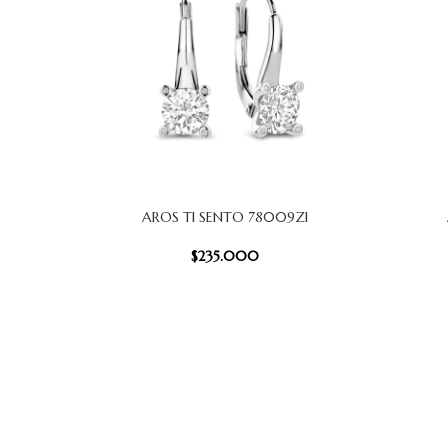
AROS TI SENTO 78009ZI
AÑADIR AL CARRITO
AÑADIR AL
$
235.000