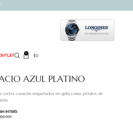
ES
0
$
0
OUTLET
ACIO AZUL PLATINO
en cortes corazón engastados en grifa como pétalos de
sión.
SIN INTERÉS
$220.000