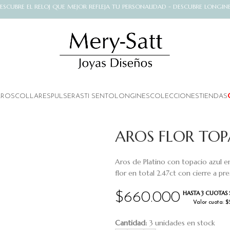
ESCUBRE EL RELOJ QUE MEJOR REFLEJA TU PERSONALIDAD - DESCUBRE LONGIN
AROS
COLLARES
PULSERAS
TI SENTO
LONGINES
COLECCIONES
TIENDAS
AROS FLOR TOP
Aros de Platino con topacio azul 
flor en total 2.47ct con cierre a pre
HASTA 3 CUOTAS 
$
660.000
Valor cuota: 
Cantidad:
3 unidades en stock