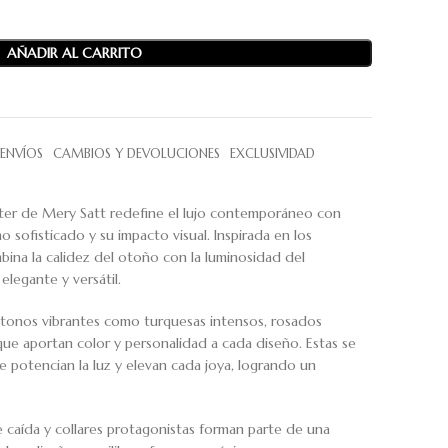
AÑADIR AL CARRITO
ENVÍOS
CAMBIOS Y DEVOLUCIONES
EXCLUSIVIDAD
er de Mery Satt redefine el lujo contemporáneo con
 sofisticado y su impacto visual. Inspirada en los
ina la calidez del otoño con la luminosidad del
elegante y versátil.
n tonos vibrantes como turquesas intensos, rosados
 que aportan color y personalidad a cada diseño. Estas se
ue potencian la luz y elevan cada joya, logrando un
 caída y collares protagonistas forman parte de una