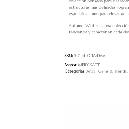
colección pensada para destacar.
estructuras más definidas, logr
especiales como para elevar un lo
Autumn–Winter es una colección q
tendencia y carácter en cada det
SKU:
5-7-14-0-IA4566
Marca:
MERY SATT
Categorías:
Aros
,
Gems & Trends
,