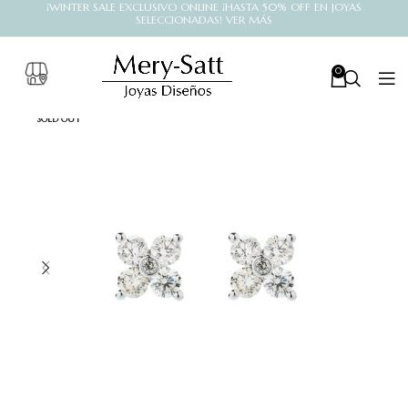
¡WINTER SALE EXCLUSIVO ONLINE ¡HASTA 50% OFF EN JOYAS
SELECCIONADAS! VER MÁS
0
SOLD OUT