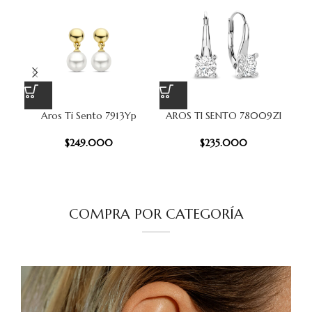
Aros Ti Sento 7913Yp
AROS TI SENTO 78009ZI
AR
$
249.000
$
235.000
COMPRA POR CATEGORÍA