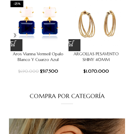
-25%
Aros Vianna Vermeil Opalo
ARGOLLAS PESAVENTO
A
Blanco Y Cuarzo Azul
SHINY 40MM
$
517.500
$
1.070.000
$
690.000
COMPRA POR CATEGORÍA