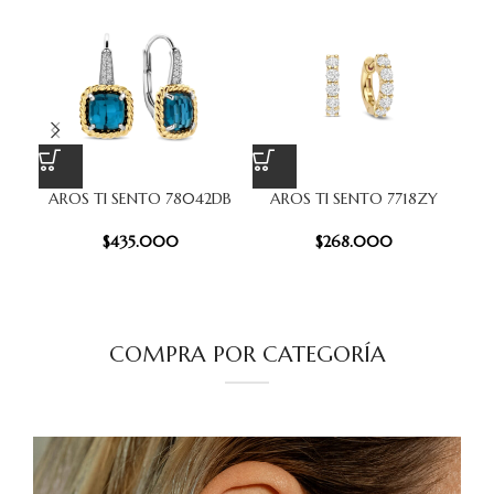
AROS TI SENTO 78042DB
AROS TI SENTO 7718ZY
A
$
435.000
$
268.000
COMPRA POR CATEGORÍA