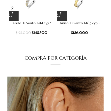
Anillo Ti Sento 1414Zy52
Anillo Ti Sento 1463Zy56
An
$
148.500
$
186.000
$
198.000
COMPRA POR CATEGORÍA