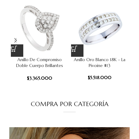
Anillo De Compromiso
Anillo Oro Blanco 18K – La
An
Doble Cuerpo Brillantes
Pivoine #13
0.5Ct Oro Blanco 18K #12
$
5.518.000
$
3.365.000
COMPRA POR CATEGORÍA